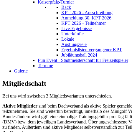
Kaiserpfalz-Turnier
Back
KPT 2026 - Ausschreibung
Anmeldung 30. KPT 2026
KPT 2026 - Teilnehmer
Live-Ergebnisse
Unterkünfte
Lokale
Ausflugsziele
Ergebnislisten vergangener KPT
Jubiläumsball 2024
Fun Event - Stadtmeisterschaft für Freizeitspieler
Termine
Galerie
Mitgliedschaft
Bei uns wird zwischen 3 Mitgliedsvarianten unterschieden.
Aktive Mitglieder
sind beim Dachverband als aktive Spieler gemeldet
teilzunehmen. Sie sind weiterhin berechtigt, innerhalb des Minigol
Bundesländern wird ggf. eine einmalige Trainingsgebühr pro Tag fä
(DMV) bzw. dem jeweiligen Landesverband. Über angeschlossene Vere
zu finden. Außerdem sind aktive Mitglieder selbstverständlich zur Teil