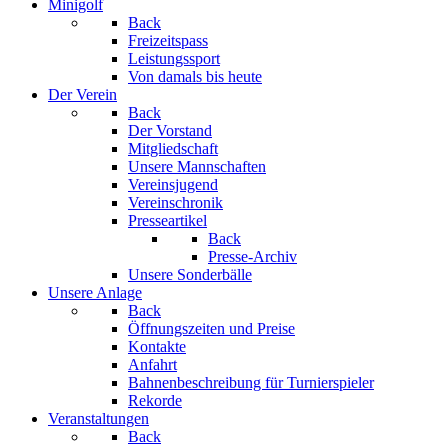
Minigolf
Back
Freizeitspass
Leistungssport
Von damals bis heute
Der Verein
Back
Der Vorstand
Mitgliedschaft
Unsere Mannschaften
Vereinsjugend
Vereinschronik
Presseartikel
Back
Presse-Archiv
Unsere Sonderbälle
Unsere Anlage
Back
Öffnungszeiten und Preise
Kontakte
Anfahrt
Bahnenbeschreibung für Turnierspieler
Rekorde
Veranstaltungen
Back