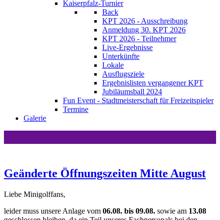
Kaiserpfalz-Turnier
Back
KPT 2026 - Ausschreibung
Anmeldung 30. KPT 2026
KPT 2026 - Teilnehmer
Live-Ergebnisse
Unterkünfte
Lokale
Ausflugsziele
Ergebnislisten vergangener KPT
Jubiläumsball 2024
Fun Event - Stadtmeisterschaft für Freizeitspieler
Termine
Galerie
Geänderte Öffnungszeiten Mitte August
Liebe Minigolffans,
leider muss unsere Anlage vom
06.08. bis 09.08.
sowie am
13.08
geschlossen bleiben, da ein Teil unseres Fachpersonals bei den