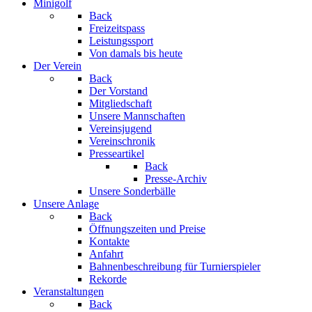
Minigolf
Back
Freizeitspass
Leistungssport
Von damals bis heute
Der Verein
Back
Der Vorstand
Mitgliedschaft
Unsere Mannschaften
Vereinsjugend
Vereinschronik
Presseartikel
Back
Presse-Archiv
Unsere Sonderbälle
Unsere Anlage
Back
Öffnungszeiten und Preise
Kontakte
Anfahrt
Bahnenbeschreibung für Turnierspieler
Rekorde
Veranstaltungen
Back