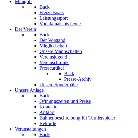
Minigolf
Back
Freizeitspass
Leistungssport
Von damals bis heute
Der Verein
Back
Der Vorstand
Mitgliedschaft
Unsere Mannschaften
Vereinsjugend
Vereinschronik
Presseartikel
Back
Presse-Archiv
Unsere Sonderbälle
Unsere Anlage
Back
Öffnungszeiten und Preise
Kontakte
Anfahrt
Bahnenbeschreibung für Turnierspieler
Rekorde
Veranstaltungen
Back