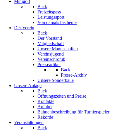
Minigolf
Back
Freizeitspass
Leistungssport
Von damals bis heute
Der Verein
Back
Der Vorstand
Mitgliedschaft
Unsere Mannschaften
Vereinsjugend
Vereinschronik
Presseartikel
Back
Presse-Archiv
Unsere Sonderbälle
Unsere Anlage
Back
Öffnungszeiten und Preise
Kontakte
Anfahrt
Bahnenbeschreibung für Turnierspieler
Rekorde
Veranstaltungen
Back