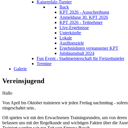
Kaiserpfalz-Turnier
Back
KPT 2026 - Ausschreibung
Anmeldung 30. KPT 2026
KPT 2026 - Teilnehmer
Live-Ergebnisse
Unterkünfte
Lokale
Ausflugsziele
Ergebnislisten vergangener KPT
Jubiläumsball 2024
Fun Event - Stadtmeisterschaft für Freizeitspieler
Termine
Galerie
Vereinsjugend
Hallo
Von April bis Oktober trainieren wir jeden Freitag nachmittag - sofern
eingeschaltet sein.
.
Oft spielen wir mit den Erwachsenen Trainingsrunden, um von deren E
befassen uns mit der Regelkunde und wichtigen Fakten über die Ausrü
Trainiert werden wir zur Zeit von Simona Busch.