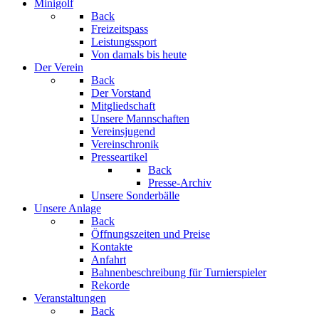
Minigolf
Back
Freizeitspass
Leistungssport
Von damals bis heute
Der Verein
Back
Der Vorstand
Mitgliedschaft
Unsere Mannschaften
Vereinsjugend
Vereinschronik
Presseartikel
Back
Presse-Archiv
Unsere Sonderbälle
Unsere Anlage
Back
Öffnungszeiten und Preise
Kontakte
Anfahrt
Bahnenbeschreibung für Turnierspieler
Rekorde
Veranstaltungen
Back