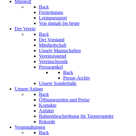
Minigolf
Back
Freizeitspass
Leistungssport
Von damals bis heute
Der Verein
Back
Der Vorstand
Mitgliedschaft
Unsere Mannschaften
Vereinsjugend
Vereinschronik
Presseartikel
Back
Presse-Archiv
Unsere Sonderbälle
Unsere Anlage
Back
Öffnungszeiten und Preise
Kontakte
Anfahrt
Bahnenbeschreibung für Turnierspieler
Rekorde
Veranstaltungen
Back