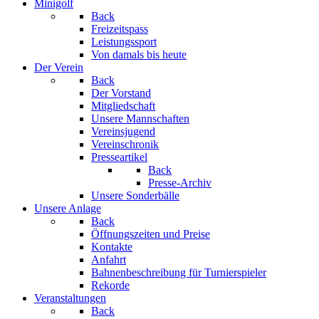
Minigolf
Back
Freizeitspass
Leistungssport
Von damals bis heute
Der Verein
Back
Der Vorstand
Mitgliedschaft
Unsere Mannschaften
Vereinsjugend
Vereinschronik
Presseartikel
Back
Presse-Archiv
Unsere Sonderbälle
Unsere Anlage
Back
Öffnungszeiten und Preise
Kontakte
Anfahrt
Bahnenbeschreibung für Turnierspieler
Rekorde
Veranstaltungen
Back