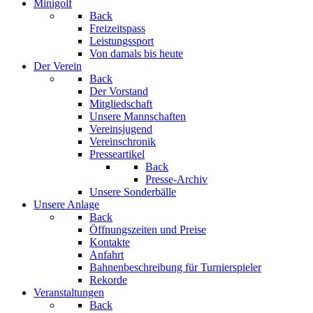
Minigolf
Back
Freizeitspass
Leistungssport
Von damals bis heute
Der Verein
Back
Der Vorstand
Mitgliedschaft
Unsere Mannschaften
Vereinsjugend
Vereinschronik
Presseartikel
Back
Presse-Archiv
Unsere Sonderbälle
Unsere Anlage
Back
Öffnungszeiten und Preise
Kontakte
Anfahrt
Bahnenbeschreibung für Turnierspieler
Rekorde
Veranstaltungen
Back